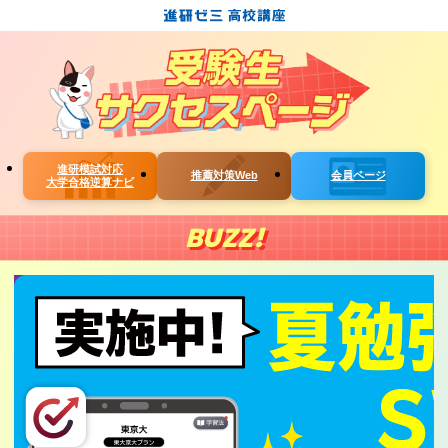
進研模試対応
推薦対策Web
会員ページ
大学合格逆算ナビ
BUZZ!