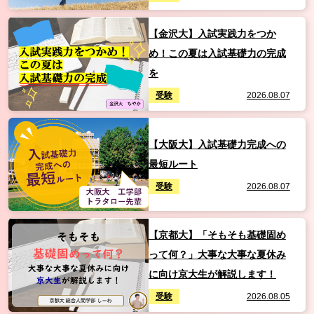
【金沢大】入試実践力をつか
め！この夏は入試基礎力の完成
を
受験
2026.08.07
【大阪大】入試基礎力完成への
最短ルート
受験
2026.08.07
【京都大】「そもそも基礎固め
って何？」大事な大事な夏休み
に向け京大生が解説します！
受験
2026.08.05