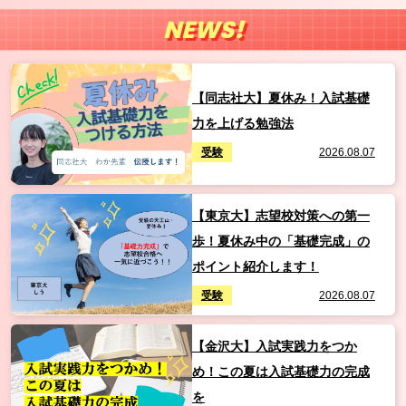
NEWS!
【同志社大】夏休み！入試基礎
力を上げる勉強法
受験
2026.08.07
【東京大】志望校対策への第一
歩！夏休み中の「基礎完成」の
ポイント紹介します！
受験
2026.08.07
【金沢大】入試実践力をつか
め！この夏は入試基礎力の完成
を