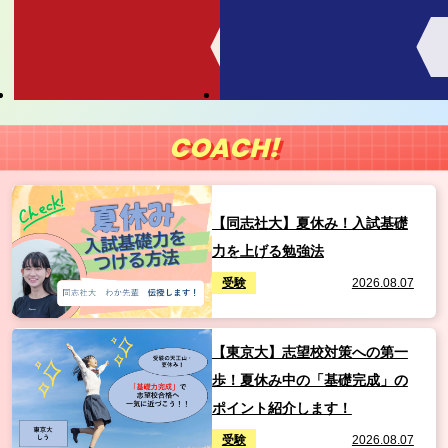
COACH!
【同志社大】夏休み！入試基礎
力を上げる勉強法
受験
2026.08.07
【東京大】志望校対策への第一
歩！夏休み中の「基礎完成」の
ポイント紹介します！
受験
2026.08.07