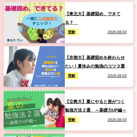
【東北大】基礎固め、できて
る？
受験
2026.08.03
【京都大】基礎固めを終わらせ
たい！夏休みの勉強のコツ３選
受験
2026.08.03
【立教大】夏にやると差がつく
勉強方法２選 ～基礎力UP編～
受験
2026.08.03