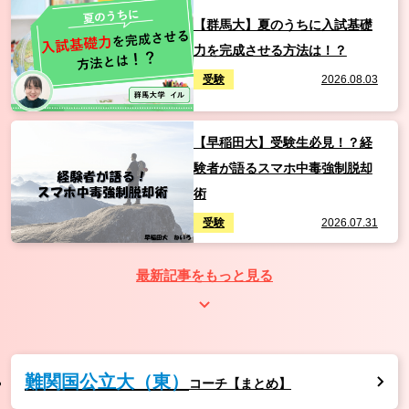
【群馬大】夏のうちに入試基礎
力を完成させる方法は！？
受験
2026.08.03
【早稲田大】受験生必見！？経
験者が語るスマホ中毒強制脱却
術
受験
2026.07.31
最新記事をもっと見る
難関国公立大（東）
コーチ【まとめ】