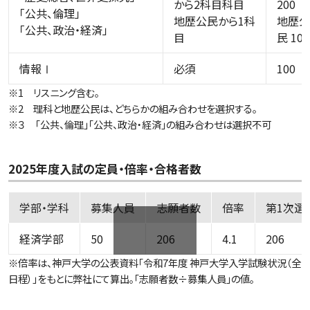
から2科目科目
200
「公共、倫理」
地歴公民から1科
地歴公
「公共、政治・経済」
目
民 100
情報Ⅰ
必須
100
※1 リスニング含む。
※2 理科と地歴公民は、どちらかの組み合わせを選択する。
※３ 「公共、倫理」「公共、政治・経済」の組み合わせは選択不可
2025年度入試の定員・倍率・合格者数
学部・学科
募集人員
志願者数
倍率
第1次選
経済学部
50
206
4.1
206
横スクロール可能です
※倍率は、神戸大学の公表資料「令和7年度 神戸大学入学試験状況（全
日程）」をもとに弊社にて算出。「志願者数÷募集人員」の値。