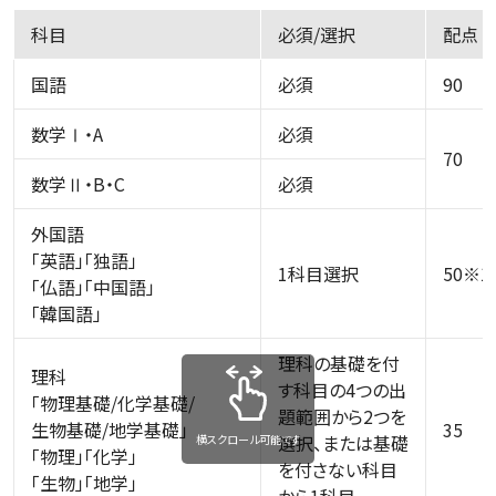
科目
必須/選択
配
国語
必須
90
数学Ⅰ・A
必須
70
数学Ⅱ・B・C
必須
外国語
「英語」「独語」
1科目選択
50※1
「仏語」「中国語」
「韓国語」
理科の基礎を付
理科
す科目の4つの出
「物理基礎/化学基礎/
題範囲から2つを
生物基礎/地学基礎」
35
選択、または基礎
横スクロール可能です
「物理」「化学」
を付さない科目
「生物」「地学」