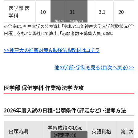
医学部 医
10
31
3.1
20
学科
横スクロール可能です
※倍率は、神戸大学の公表資料「令和7年度 神戸大学入学試験状況（全
日程）」をもとに弊社にて算出。「志願者数÷募集人員」の値。
>>神戸大の推薦対策＆勉強法＆教材はコチラ
他の学部・学科も見る（目次へ戻る）>>
医学部 保健学科 作業療法学専攻
2026年度入試の日程・出願条件（評定など）・選考方法
学習成績の状況
出願時期
英語資格
第
（評定平均）