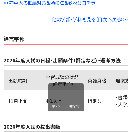
>>神戸大の推薦対策＆勉強法＆教材はコチラ
他の学部・学科も見る（目次へ戻る）>>
経営学部
2026年度入試の日程・出願条件（評定など）・選考方法
学習成績の状況
出願時期
英語資格
選
（評定平均）
・書類
11月上旬
4.0以上
指定なし
・大学
横スクロール可能です
2026年度入試の提出書類