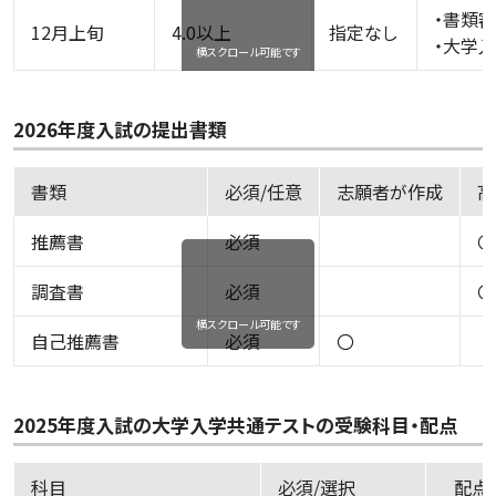
・書類
12月上旬
4.0以上
指定なし
・大学
横スクロール可能です
2026年度入試の提出書類
書類
必須/任意
志願者が作成
高
推薦書
必須
〇
調査書
必須
〇
横スクロール可能です
自己推薦書
必須
〇
2025年度入試の大学入学共通テストの受験科目・配点
科目
必須/選択
配点