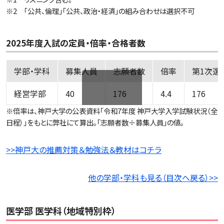
※2 「公共、倫理」「公共、政治・経済」の組み合わせは選択不可
2025年度入試の定員・倍率・合格者数
学部・学科
募集人員
志願者数
倍率
第1次選
経営学部
40
176
4.4
176
横スクロール可能です
※倍率は、神戸大学の公表資料「令和7年度 神戸大学入学試験状況（全
日程）」をもとに弊社にて算出。「志願者数÷募集人員」の値。
>>神戸大の推薦対策＆勉強法＆教材はコチラ
他の学部・学科も見る（目次へ戻る）>>
医学部 医学科（地域特別枠）