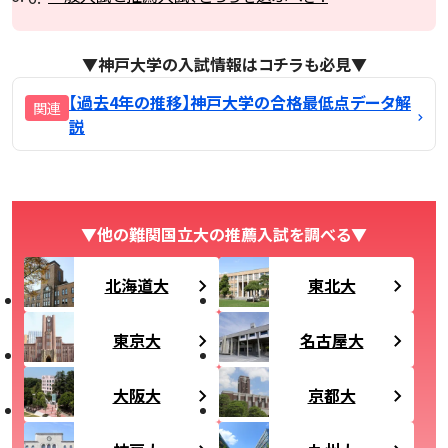
▼神戸大学の入試情報はコチラも必見▼
【過去4年の推移】神戸大学の合格最低点データ解
説
▼他の難関国立大の推薦入試を調べる▼
北海道大
東北大
東京大
名古屋大
大阪大
京都大