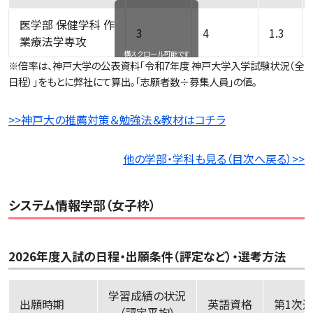
医学部 保健学科 作
3
4
1.3
業療法学専攻
横スクロール可能です
※倍率は、神戸大学の公表資料「令和7年度 神戸大学入学試験状況（全
日程）」をもとに弊社にて算出。「志願者数÷募集人員」の値。
>>神戸大の推薦対策＆勉強法＆教材はコチラ
他の学部・学科も見る（目次へ戻る）>>
システム情報学部（女子枠）
2026年度入試の日程・出願条件（評定など）・選考方法
学習成績の状況
出願時期
英語資格
第
（評定平均）