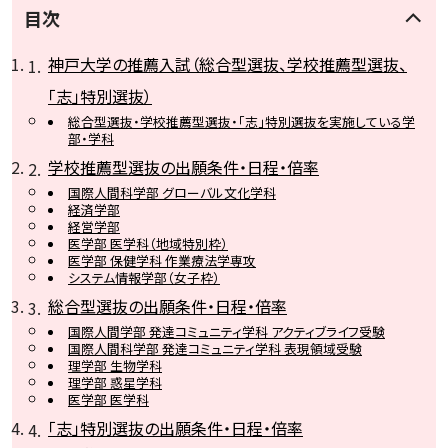
目次
神戸大学の推薦入試（総合型選抜、学校推薦型選抜、
「志」特別選抜）
総合型選抜・学校推薦型選抜・「志」特別選抜を実施している学
部・学科
学校推薦型選抜の出願条件・日程・倍率
国際人間科学部 グローバル文化学科
経済学部
経営学部
医学部 医学科（地域特別枠）
医学部 保健学科 作業療法学専攻
システム情報学部（女子枠）
総合型選抜の出願条件・日程・倍率
国際人間学部 発達コミュニティ学科 アクティブライフ受験
国際人間科学部 発達コミュニティ学科 表現領域受験
理学部 生物学科
理学部 惑星学科
医学部 医学科
「志」特別選抜の出願条件・日程・倍率