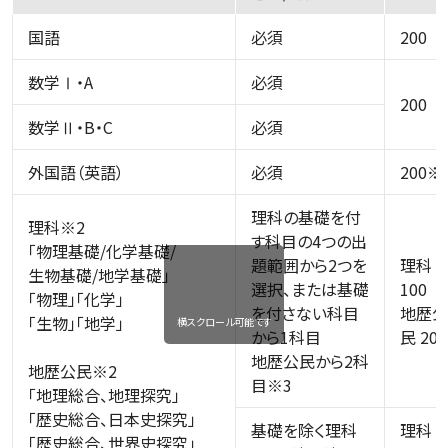
国語
必須
200
数学Ⅰ・A
必須
200
数学Ⅱ・B・C
必須
外国語（英語）
必須
200※
理科の基礎を付
理科※2
す科目の4つの出
「物理基礎/化学基礎/
題範囲から2つを
理科
生物基礎/地学基礎」
選択、または基礎
100
「物理」「化学」
を付さない科目
地歴公
「生物」「地学」
横スクロール可能です
から1科目
民 200
地歴公民から2科
地歴公民※2
目※3
「地理総合、地理探究」
「歴史総合、日本史探究」
基礎を除く理科
理科
「歴史総合、世界史探究」