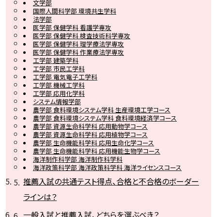
文学部
国際人間科学部 環境共生学科
法学部
医学部 保健学科 看護学専攻
医学部 保健学科 検査技術科学専攻
医学部 保健学科 理学療法学専攻
医学部 保健学科 作業療法学専攻
工学部 建築学科
工学部 市民工学科
工学部 電気電子工学科
工学部 機械工学科
工学部 応用化学科
システム情報学部
農学部 食料環境システム学科 生産環境工学コース
農学部 食料環境システム学科 食料環境経済学コース
農学部 資源生命科学科 応用動物学コース
農学部 資源生命科学科 応用植物学コース
農学部 生命機能科学科 応用生命化学コース
農学部 生命機能科学科 応用機能生物学コース
海洋制作科学部 海洋制作科学科
海洋政策科学部 海洋政策科学科 海洋ライセンスコース
推薦入試の共通テスト得点、合格と不合格のボーダー
ラインは？
一般入試と推薦入試、どちらを選ぶべき？