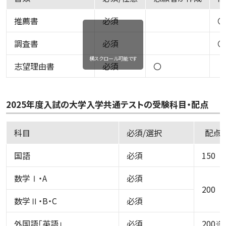
推薦書
必須
〇
調査書
必須
〇
横スクロール可能です
志望理由書
必須
〇
2025年度入試の大学入学共通テストの受験科目・配点
科目
必須/選択
配点
国語
必須
150
数学Ⅰ・A
必須
200
数学Ⅱ・B・C
必須
外国語「英語」
必須
200※