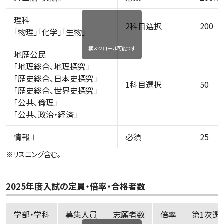
理科
2科目選択
200
「物理」「化学」「生物」
横スクロール可能です
地歴公民
「地理総合、地理探究」
「歴史総合、日本史探究」
1科目選択
50
「歴史総合、世界史探究」
「公共、倫理」
「公共、政治・経済」
情報Ⅰ
必須
25
※リスニング含む。
2025年度入試の定員・倍率・合格者数
学部・学科
募集人員
志願者数
倍率
第1次選