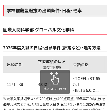
学校推薦型選抜の出願条件・日程・倍率
国際人間科学部 グローバル文化学科
2026年度入試の日程・出願条件（評定など）・選考方法
学習成績の状況
出願時期
英語資格
（評定平均）
・TOEFL iBT 65
11月上旬
4.0以上
以上
横スクロール可能です
・IELTS 6.0以上
※大学入学共通テストが280点以上（400点満点、得点率70%以上）を
最終合格者とする。ただし、募集人員を満たさない場合は280点未満で
あっても、第2次選抜合格者のうち上位の者から合格者とする場合があ