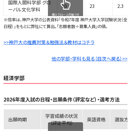
国際人間科学部 グロ
10
23
2.3
ーバル文化学科
横スクロール可能です
※倍率は、神戸大学の公表資料「令和7年度 神戸大学入学試験状況（全
日程）」をもとに弊社にて算出。「志願者数÷募集人員」の値。
>>神戸大の推薦対策＆勉強法＆教材はコチラ
他の学部・学科も見る（目次へ戻る）>>
経済学部
2026年度入試の日程・出願条件（評定など）・選考方法
学習成績の状況
出願時期
英語資格
選
（評定平均）