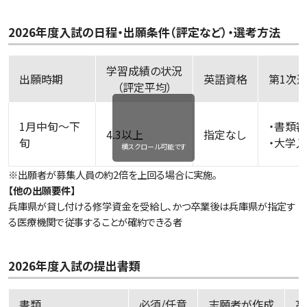
2026年度入試の日程・出願条件（評定など）・選考方法
学習成績の状況
出願時期
英語資格
第
（評定平均）
1月中旬～下
・書類
4.3以上
指定なし
旬
・大学
横スクロール可能です
※出願者が募集人員の約2倍を上回る場合に実施。
【他の出願要件】
兵庫県が貸し付ける修学資金を受給し、かつ卒業後は兵庫県が指定す
る医療機関で従事することが確約できる者
2026年度入試の提出書類
書類
必須/任意
志願者が作成
高