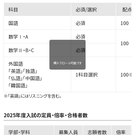
科目
必須/選択
配点
国語
必須
100
数学Ⅰ・A
必須
100
数学Ⅱ・B・C
必須
外国語
横スクロール可能です
「英語」「独語」
1科目選択
100※
「仏語」「中国語」
「韓国語」
※「英語」にはリスニングを含む。
2025年度入試の定員・倍率・合格者数
学部・学科
募集人員
志願者数
倍率