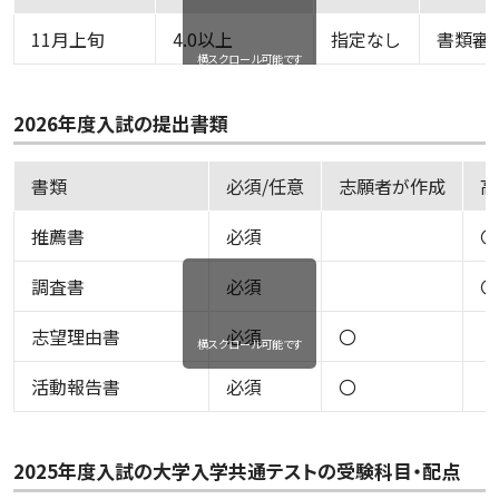
11月上旬
4.0以上
指定なし
書類審
横スクロール可能です
2026年度入試の提出書類
書類
必須/任意
志願者が作成
高
推薦書
必須
〇
調査書
必須
〇
志望理由書
必須
〇
横スクロール可能です
活動報告書
必須
〇
2025年度入試の大学入学共通テストの受験科目・配点