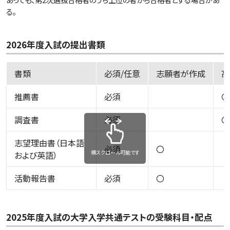
る。
2026年度入試の提出書類
書類
必須/任意
志願者が作成
高
推薦書
必須
〇
調査書
必須
〇
志望理由書（日本語
必須
〇
横スクロール可能です
および英語）
活動報告書
必須
〇
2025年度入試の大学入学共通テストの受験科目・配点