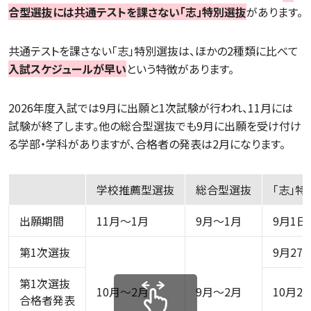
合型選抜には共通テストを課さない「志」特別選抜
があります。
共通テストを課さない「志」特別選抜は、ほかの2種類に比べて
入試スケジュールが早い
という特徴があります。
2026年度入試では9月に出願と1次試験が行われ、11月には
試験が終了します。他の総合型選抜でも9月に出願を受け付け
る学部・学科がありますが、合格者の発表は2月になります。
学校推薦型選抜
総合型選抜
「志
出願期間
11月～1月
9月～1月
9月1日
第1次選抜
9月27
第1次選抜
10月～2月
9月～2月
10月2
合格者発表