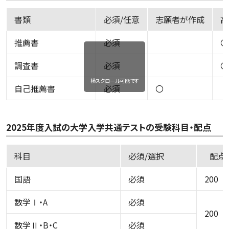
書類
必須/任意
志願者が作成
高
推薦書
必須
〇
調査書
必須
〇
横スクロール可能です
自己推薦書
必須
〇
2025年度入試の大学入学共通テストの受験科目・配点
科目
必須/選択
配点
国語
必須
200
数学Ⅰ・A
必須
200
数学Ⅱ・B・C
必須