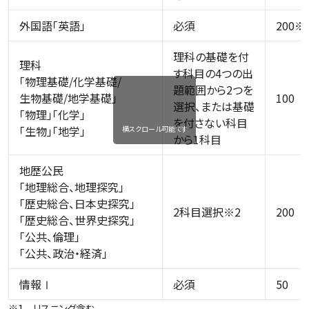
外国語「英語」
必須
200※
理科の基礎を付
理科
す科目の4つの出
「物理基礎/化学基礎/
題範囲から2つを
生物基礎/地学基礎」
100
選択、または基礎
「物理」「化学」
を付さない科目
「生物」「地学」
横スクロール可能です
から1科目
地歴公民
「地理総合、地理探究」
「歴史総合、日本史探究」
2科目選択※2
200
「歴史総合、世界史探究」
「公共、倫理」
「公共、政治・経済」
情報Ⅰ
必須
50
※1 リスニング含む。