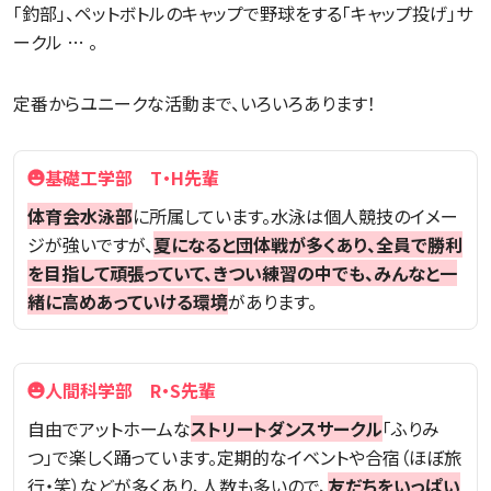
「釣部」、ペットボトルのキャップで野球をする「キャップ投げ」サ
ークル … 。
定番からユニークな活動まで、いろいろあります！
基礎工学部 T・H先輩
体育会水泳部
に所属しています。水泳は個人競技のイメー
ジが強いですが、
夏になると団体戦が多くあり、全員で勝利
を目指して頑張っていて、きつい練習の中でも、みんなと一
緒に高めあっていける環境
があります。
人間科学部 R・S先輩
自由でアットホームな
ストリートダンスサークル
「ふりみ
つ」で楽しく踊っています。定期的なイベントや合宿（ほぼ旅
行・笑）などが多くあり、人数も多いので、
友だちをいっぱい