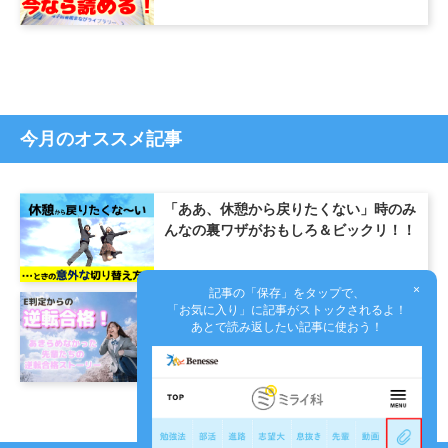
今月のオススメ記事
「ああ、休憩から戻りたくない」時のみ
んなの裏ワザがおもしろ＆ビックリ！！
×
記事の「保存」をタップで、
模試でE判定でも合格！大学受験の先輩
「お気に入り」に記事がストックされるよ！
あとで読み返したい記事に使おう！
たちが語る、逆転合格の体験記