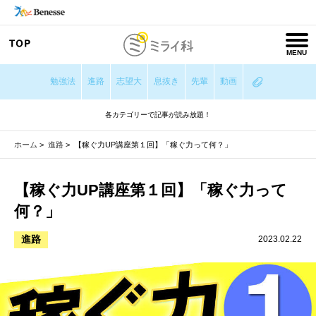
MENU
勉強法
進路
志望大
息抜き
先輩
動画
各カテゴリーで記事が読み放題！
ホーム
>
進路
>
【稼ぐ力UP講座第１回】「稼ぐ力って何？」
【稼ぐ力UP講座第１回】「稼ぐ力って
何？」
進路
2023.02.22