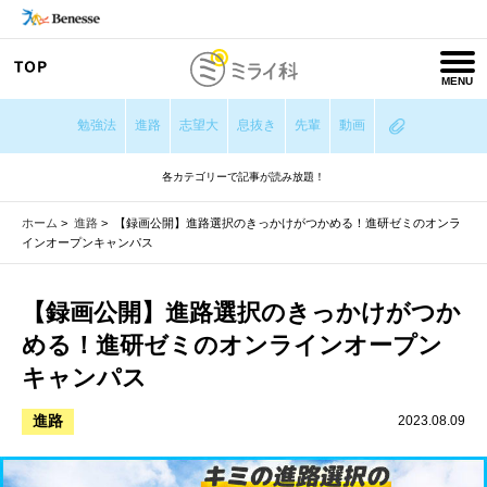
MENU
勉強法
進路
志望大
息抜き
先輩
動画
各カテゴリーで記事が読み放題！
ホーム
>
進路
>
【録画公開】進路選択のきっかけがつかめる！進研ゼミのオンラ
インオープンキャンパス
【録画公開】進路選択のきっかけがつか
める！進研ゼミのオンラインオープン
キャンパス
進路
2023.08.09